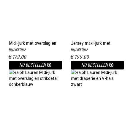
Midi-jurk met overslag en
Jersey maxi-jurk met
BIJENKORF
BIJENKORF
bloemendessin zwart
strikceintuur en split zwart
€ 179.00
€ 199.00
NU BESTELLEN
NU BESTELLEN