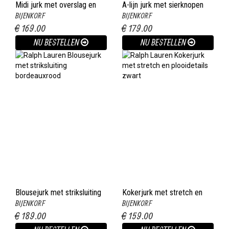
Midi jurk met overslag en
A-lijn jurk met sierknopen
BIJENKORF
BIJENKORF
ceintuur kobaltblauw
donkerblauw
€ 169.00
€ 179.00
NU BESTELLEN
NU BESTELLEN
Blousejurk met striksluiting
Kokerjurk met stretch en
BIJENKORF
BIJENKORF
bordeauxrood
plooidetails zwart
€ 189.00
€ 159.00