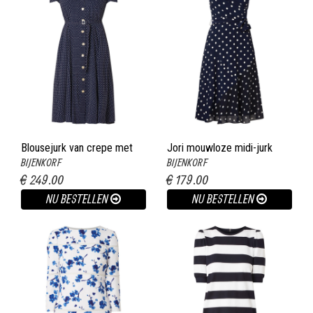
Blousejurk van crepe met
Jori mouwloze midi-jurk
BIJENKORF
BIJENKORF
stippendessin donkerblauw
met stippendessin en
€ 249.00
€ 179.00
strikceintuur donkerblauw
NU BESTELLEN
NU BESTELLEN