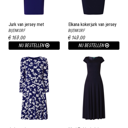
Jurk van jersey met
Elkana kokerjurk van jersey
BIJENKORF
BIJENKORF
overslag kobaltblauw
met plooidetail donkerblauw
€ 169.00
€ 149.00
NU BESTELLEN
NU BESTELLEN