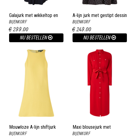
Galajurk met wikkeltop en
A-lijn jurk met gestipt dessin
BIJENKORF
BIJENKORF
rugdecolletÃ© donkerblauw
en strikceintuur zwart
€ 299.00
€ 249.00
NU BESTELLEN
NU BESTELLEN
Mouwloze A-lijn shiftjurk
Maxi blousejurk met
BIJENKORF
BIJENKORF
geel
strikceintuur en borstzak