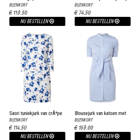
BIJENKORF
BIJENKORF
met gerimpeld detail fuchsia
€ 119.50
€ 74.50
NU BESTELLEN
NU BESTELLEN
Saori tuniekjurk van crÃªpe
Blousejurk van katoen met
BIJENKORF
BIJENKORF
met bloemendessin wit
streepdessin lichtblauw
€ 114.50
€ 169.00
NU BESTELLEN
NU BESTELLEN