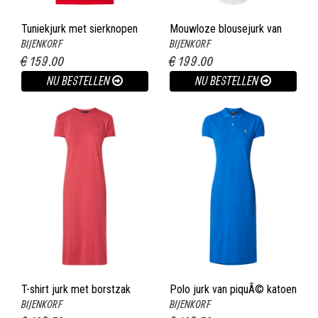
Tuniekjurk met sierknopen
Mouwloze blousejurk van
BIJENKORF
BIJENKORF
rood
denim wit
€ 159.00
€ 199.00
NU BESTELLEN
NU BESTELLEN
T-shirt jurk met borstzak
Polo jurk van piquÃ© katoen
BIJENKORF
BIJENKORF
steenrood
met logoborduring blauw