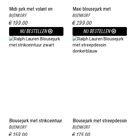
Midi-jurk met volant en
Maxi blousejurk met
BIJENKORF
BIJENKORF
plooidetail donkerrood
ruitdessin en ceintuur
€ 199.00
€ 299.00
multicolor
NU BESTELLEN
NU BESTELLEN
Blousejurk met strikceintuur
Blousejurk met streepdessin
BIJENKORF
BIJENKORF
zwart
donkerblauw
€ 159.00
€ 175.00