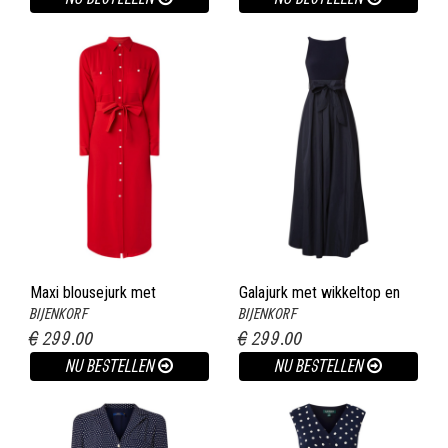
Maxi blousejurk met
Galajurk met wikkeltop en
BIJENKORF
BIJENKORF
strikceintuur en borstzak
rugdecolletÃ© donkerblauw
€ 299.00
€ 299.00
vuurrood
NU BESTELLEN
NU BESTELLEN