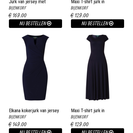
Jurk van jersey met
Maxi T-shirt jurk in
BIJENKORF
BIJENKORF
bloemendessin en
katoenblend donkerblauw
€ 169.00
€ 129.00
strikceintuur middenblauw
NU BESTELLEN
NU BESTELLEN
Elkana kokerjurk van jersey
Maxi T-shirt jurk in
BIJENKORF
BIJENKORF
met plooidetail donkerblauw
katoenblend donkerblauw
€ 149.00
€ 129.00
NU BESTELLEN
NU BESTELLEN