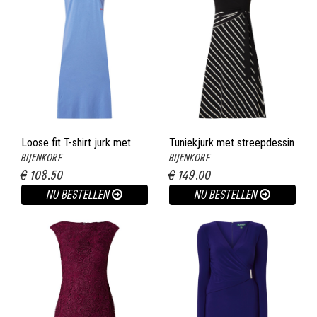
Loose fit T-shirt jurk met
Tuniekjurk met streepdessin
BIJENKORF
BIJENKORF
borstzak en split lavendel
en strikceintuur zwart
€ 108.50
€ 149.00
NU BESTELLEN
NU BESTELLEN