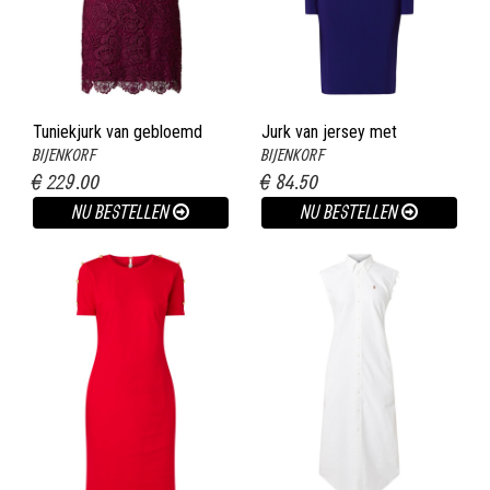
Tuniekjurk van gebloemd
Jurk van jersey met
BIJENKORF
BIJENKORF
kant fuchsia
overslag kobaltblauw
€ 229.00
€ 84.50
NU BESTELLEN
NU BESTELLEN