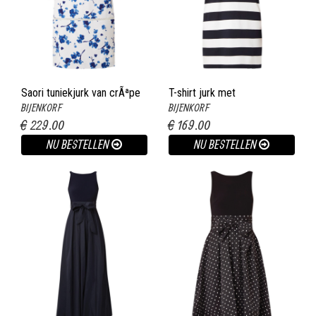
Saori tuniekjurk van crÃªpe
T-shirt jurk met
BIJENKORF
BIJENKORF
met bloemendessin wit
streepdessin donkerblauw
€ 229.00
€ 169.00
NU BESTELLEN
NU BESTELLEN