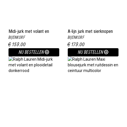
Midi-jurk met volant en
A-lijn jurk met sierknopen
BIJENKORF
BIJENKORF
sierknopen zwart
donkerblauw
€ 159.00
€ 179.00
NU BESTELLEN
NU BESTELLEN