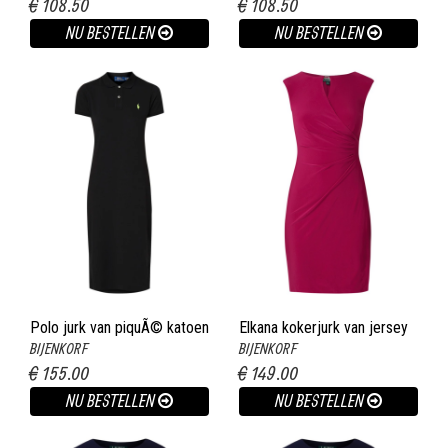
€ 108.50
€ 108.50
NU BESTELLEN
NU BESTELLEN
Polo jurk van piquÃ© katoen
Elkana kokerjurk van jersey
BIJENKORF
BIJENKORF
met logoborduring zwart
met gerimpeld detail fuchsia
€ 155.00
€ 149.00
NU BESTELLEN
NU BESTELLEN