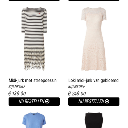
Midi-jurk met streepdessin
Loki midi-jurk van gebloemd
BIJENKORF
BIJENKORF
en franjes zwart
guipure kant lichtroze
€ 139.30
€ 249.00
NU BESTELLEN
NU BESTELLEN