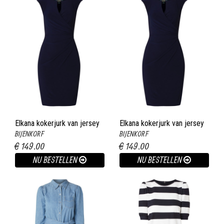
Elkana kokerjurk van jersey
Elkana kokerjurk van jersey
BIJENKORF
BIJENKORF
met plooidetail donkerblauw
met plooidetail donkerblauw
€ 149.00
€ 149.00
NU BESTELLEN
NU BESTELLEN