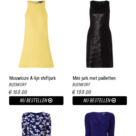
Mouwloze A-lijn shiftjurk
Mini jurk met pailletten
BIJENKORF
BIJENKORF
geel
zwart
€ 169.00
€ 199.00
NU BESTELLEN
NU BESTELLEN