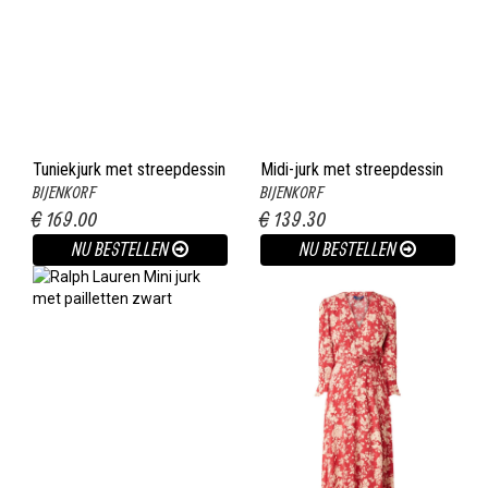
Tuniekjurk met streepdessin
Midi-jurk met streepdessin
BIJENKORF
BIJENKORF
en borstzak paars
en franjes zwart
€ 169.00
€ 139.30
NU BESTELLEN
NU BESTELLEN