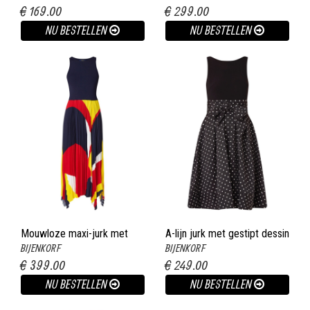
€ 169.00
€ 299.00
vuurrood
NU BESTELLEN
NU BESTELLEN
Mouwloze maxi-jurk met
A-lijn jurk met gestipt dessin
BIJENKORF
BIJENKORF
colour blocking donkerblauw
en strikceintuur zwart
€ 399.00
€ 249.00
NU BESTELLEN
NU BESTELLEN