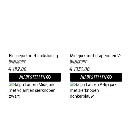
Blousejurk met striksluiting
Midi-jurk met draperie en V-
BIJENKORF
BIJENKORF
zwart
hals zwart
€ 189.00
€ 1352.00
NU BESTELLEN
NU BESTELLEN