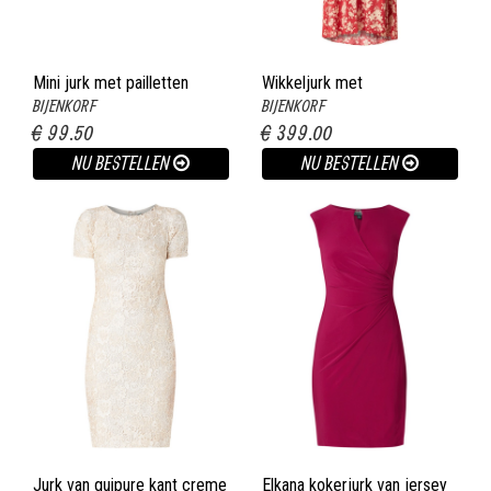
Mini jurk met pailletten
Wikkeljurk met
BIJENKORF
BIJENKORF
zwart
bloemendessin en volant
€ 99.50
€ 399.00
rood
NU BESTELLEN
NU BESTELLEN
Jurk van guipure kant creme
Elkana kokerjurk van jersey