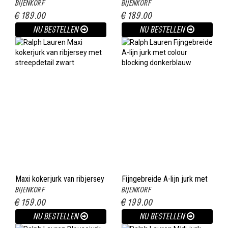
BIJENKORF
BIJENKORF
asymmetrische hals en
bordeauxrood
€ 189.00
€ 189.00
kralendetail zwart
NU BESTELLEN
NU BESTELLEN
Maxi kokerjurk van ribjersey
Fijngebreide A-lijn jurk met
BIJENKORF
BIJENKORF
met streepdetail zwart
colour blocking donkerblauw
€ 159.00
€ 199.00
NU BESTELLEN
NU BESTELLEN