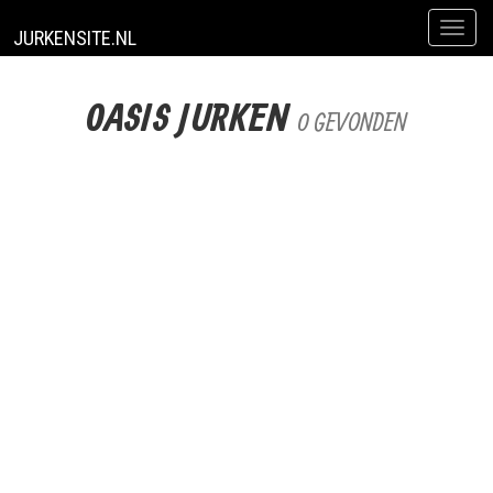
Toggl
JURKENSITE.NL
naviga
OASIS JURKEN
0 GEVONDEN