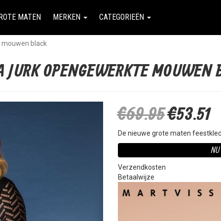
ROTE MATEN
MERKEN
CATEGORIEËN
e mouwen black
A JURK OPENGEWERKTE MOUWEN 
€69.95
€53.51
De nieuwe grote maten feestkledi
NU
Verzendkosten
Betaalwijze