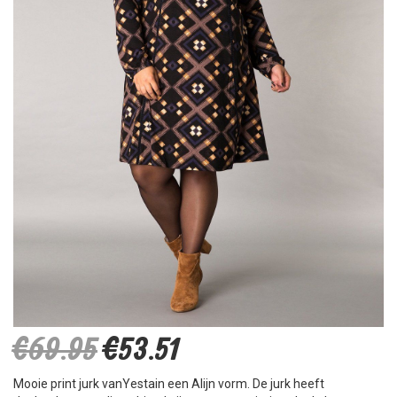
€69.95
€53.51
Mooie print jurk vanYestain een Alijn vorm. De jurk heeft