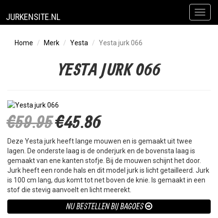
Toggl
JURKENSITE.NL
naviga
Home
Merk
Yesta
Yesta jurk 066
YESTA JURK 066
€59.95
€45.86
Deze Yesta jurk heeft lange mouwen en is gemaakt uit twee
lagen. De onderste laag is de onderjurk en de bovensta laag is
gemaakt van ene kanten stofje. Bij de mouwen schijnt het door.
Jurk heeft een ronde hals en dit model jurk is licht getailleerd. Jurk
is 100 cm lang, dus komt tot net boven de knie. Is gemaakt in een
stof die stevig aanvoelt en licht meerekt.
NU BESTELLEN BIJ BAGOES