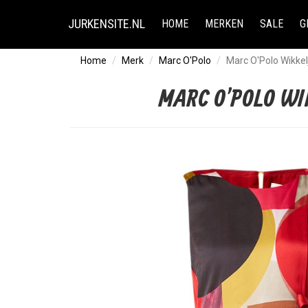
JURKENSITE.NL
HOME
MERKEN
SALE
G
Home
Merk
Marc O'Polo
Marc O'Polo Wikkelj
MARC O'POLO WI