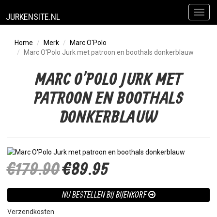
Toggl
JURKENSITE.NL
naviga
Home
Merk
Marc O'Polo
Marc O'Polo Jurk met patroon en boothals donkerblauw
MARC O'POLO JURK MET
PATROON EN BOOTHALS
DONKERBLAUW
€179.90
€89.95
NU BESTELLEN BIJ BIJENKORF
Verzendkosten