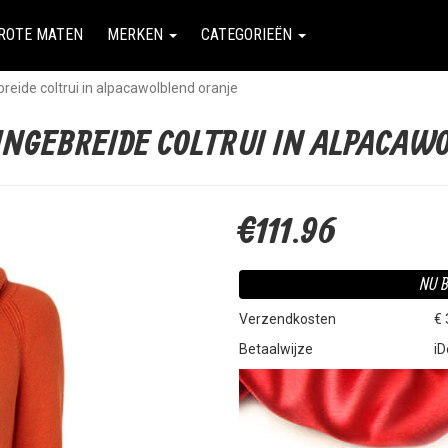
ROTE MATEN
MERKEN
CATEGORIEËN
reide coltrui in alpacawolblend oranje
IJNGEBREIDE COLTRUI IN ALPACAW
€111.96
NU B
Verzendkosten
€ 
Betaalwijze
iD