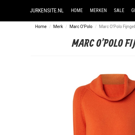
JURKENSITE.NL
HOME
MERKEN
SALE
G
Home
Merk
Marc O'Polo
Marc O'Polo Fijngeb
MARC O'POLO F