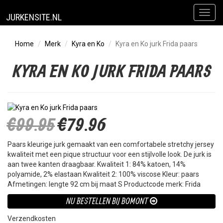
Toggl
JURKENSITE.NL
naviga
Home
Merk
Kyra en Ko
Kyra en Ko jurk Frida paars
KYRA EN KO JURK FRIDA PAARS
€99.95
€79.96
Paars kleurige jurk gemaakt van een comfortabele stretchy jersey
kwaliteit met een pique structuur voor een stijlvolle look. De jurk is
aan twee kanten draagbaar. Kwaliteit 1: 84% katoen, 14%
polyamide, 2% elastaan Kwaliteit 2: 100% viscose Kleur: paars
Afmetingen: lengte 92 cm bij maat S Productcode merk: Frida
NU BESTELLEN BIJ BOMONT
Verzendkosten